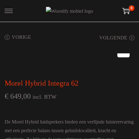
0
Ga naar navigatie
Ga naar de inhoud
VORIGE
VOLGENDE
Morel Hybrid Integra 62
€
649,00
incl. BTW
De Morel Hybrid luidsprekers bieden een verfijnde luisterervaring
met een perfecte balans tussen geluidskwaliteit, kracht en