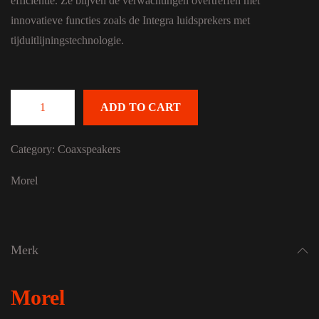
efficiëntie. Ze blijven de verwachtingen overtreffen met
innovatieve functies zoals de Integra luidsprekers met
tijduitlijningstechnologie.
ADD TO CART
Morel Hybrid Integra 62 quantity
Category:
Coaxspeakers
Morel
Merk
Morel