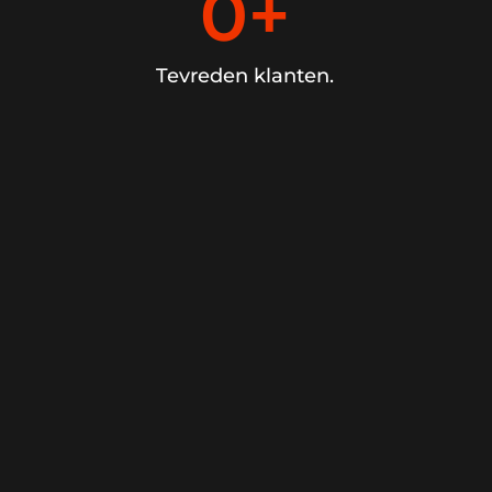
0
+
Tevreden klanten.
SPEAKER INBOUW
Ruime keuze in top kwaliteit luidsprekers.