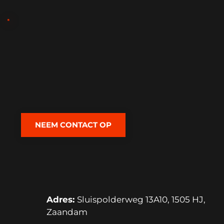
Upgrade Uw Autorit
met fantastisch 
geluid en de 
nieuwste techniek...
NEEM CONTACT OP
Adres: 
Sluispolderweg 13A10, 1505 HJ, 
Zaandam