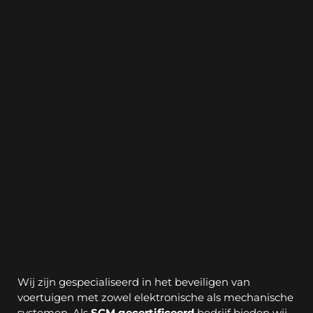
2
Auto Beveiliging
Wij zijn gespecialiseerd in het beveiligen van 
voertuigen met zowel elektronische als mechanische 
systemen. Als 
SCM gecertificeerd
 bedrijf bieden wij 