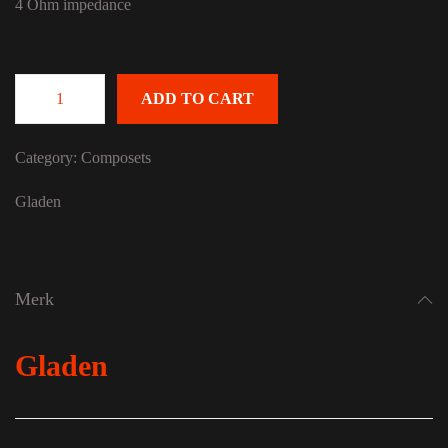
4 Ohm impedance
ADD TO CART
GLADEN Generic 22 quantity
Category:
Composets
Gladen
Merk
Gladen