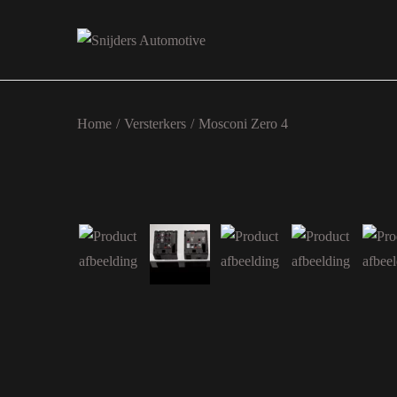
Ga naar navigatie
Ga naar de inhoud
Home
/
Versterkers
/
Mosconi Zero 4