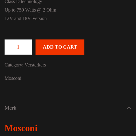
Class D technology
Up to 750 Watts @ 2 Ohm
12V and 18V Version
ADD TO CART
Mosconi Pico 1 quantity
Category:
Versterkers
Mosconi
Merk
Mosconi