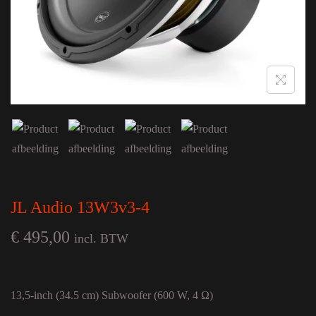
JL Audio 13W3v3-4
€
495,00
incl. BTW
13,5-inch (34.5 cm) Subwoofer (600 W, 4 Ω)