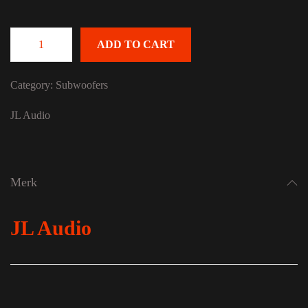
ADD TO CART
JL Audio 13W3v3-4 quantity
Category:
Subwoofers
JL Audio
Merk
JL Audio