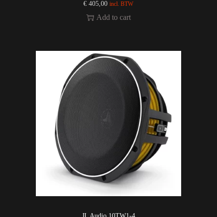
€
405,00
incl. BTW
Add to cart
JL Audio 10TW1-4