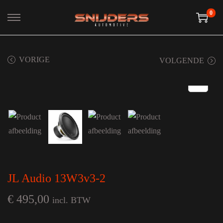
0
Ga naar navigatie
Ga naar de inhoud
VORIGE
VOLGENDE
JL Audio 13W3v3-2
€
495,00
incl. BTW