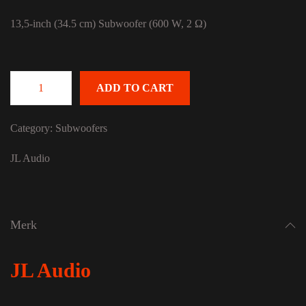
13,5-inch (34.5 cm) Subwoofer (600 W, 2 Ω)
ADD TO CART
JL Audio 13W3v3-2 quantity
Category:
Subwoofers
JL Audio
Merk
JL Audio