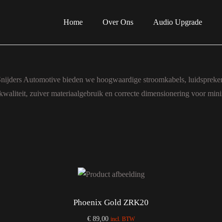
Home
Over Ons
Audio Upgrade
Snijders Automotive bieden we hoogwaardige stroomkabels, luidsprekerk
 kwaliteit, zuiver materiaalgebruik en correcte dimensionering voor mi
Phoenix Gold ZRK20
€
89,00
incl. BTW