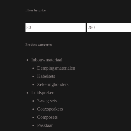
Filter by price
Min price
Max price
Product categories
Inbouwmateriaal
Dempingsmaterialen
Kabelsets
Zekeringhouders
Luidsprekers
3-weg sets
Coaxspeakers
Composets
Pasklaar