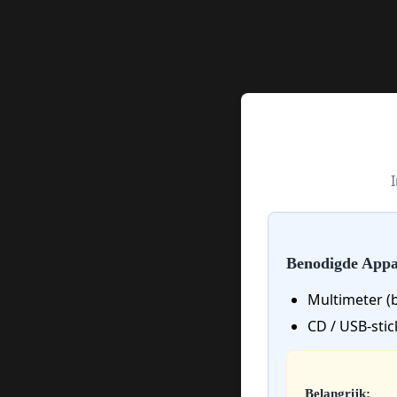
Benodigde Appa
Multimeter (
CD / USB-sti
Belangrijk: